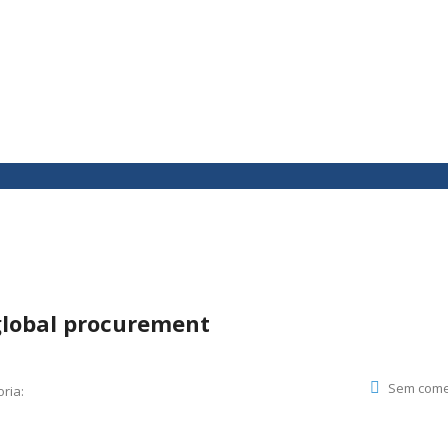
 global procurement
Sem come
ria: