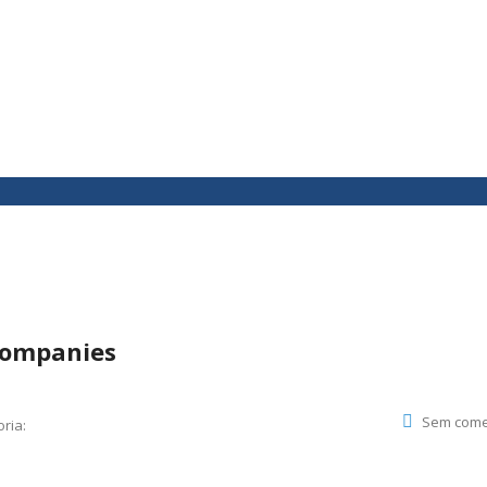
companies
Sem come
ria: